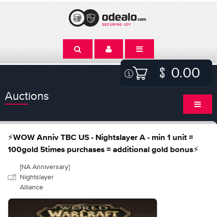
0.00
Auctions
⚡️WOW Anniv TBC US - Nightslayer A - min 1 unit =
100gold 5times purchases = additional gold bonus⚡️
[NA Anniversary]
Nightslayer
Alliance