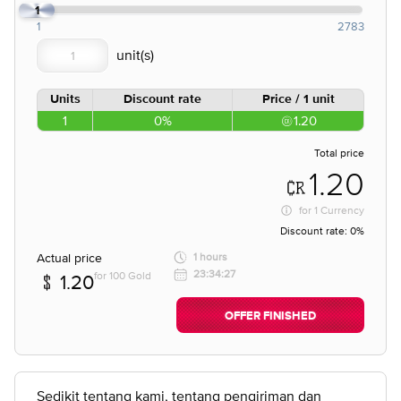
1
1
2783
Units
Discount rate
Price / 1 unit
1
0%
1.20
Total price
1.20
for
1 Currency
Discount rate:
0%
Actual price
1 hours
23:34:27
for 100 Gold
1.20
OFFER FINISHED
Sedikit tentang kami, tentang pengiriman dan