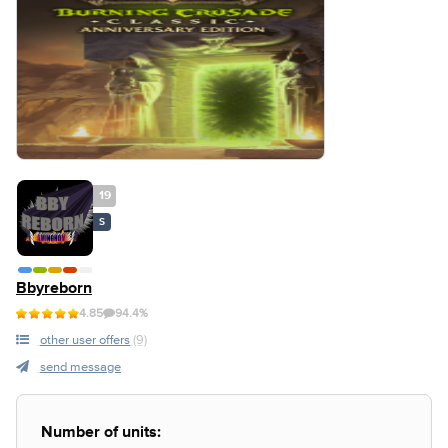
19
S
Bbyreborn
4.85
94.4%
other user offers
(9)
send message
Number of units: